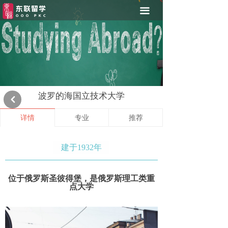
首页
끀
院校推荐
留俄流程
留俄资讯
波罗的海国立技术大学
낒
俄资助生项目
详情
专业
推荐
东联奖学金
在线申请
建于1932年
关于东联
位于俄罗斯圣彼得堡，是俄罗斯理工类重
点大学